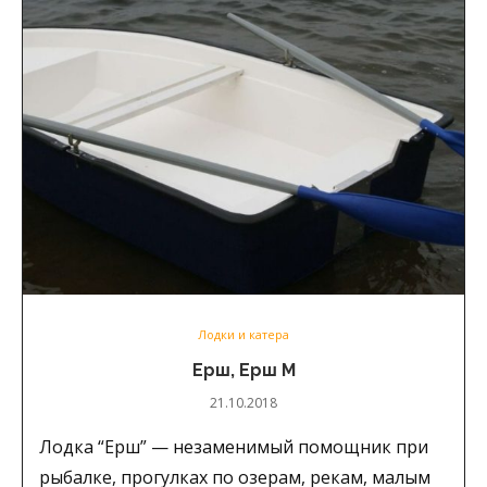
Лодки и катера
Ерш, Ерш М
21.10.2018
Лодка “Ерш” — незаменимый помощник при
рыбалке, прогулках по озерам, рекам, малым