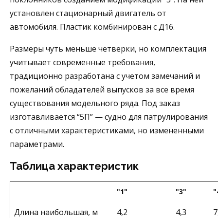
установлен стационарный двигатель от
автомобиля. Пластик комбинирован с Д16.
Размеры чуть меньше четверки, но комплектация
учитывает современные требования,
традиционно разработана с учетом замечаний и
пожеланий обладателей выпусков за все время
существования модельного ряда. Под заказ
изготавливается “5П” — судно для патрулирования
с отличными характеристиками, но измененными
параметрами.
Таблица характеристик
"1"
"3"
"
Длина наибольшая, м
4,2
4,3
7