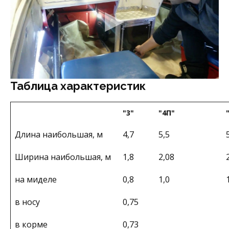
Таблица характеристик
"3"
"4П"
Длина наибольшая, м
4,7
5,5
Ширина наибольшая, м
1,8
2,08
на миделе
0,8
1,0
в носу
0,75
в корме
0,73