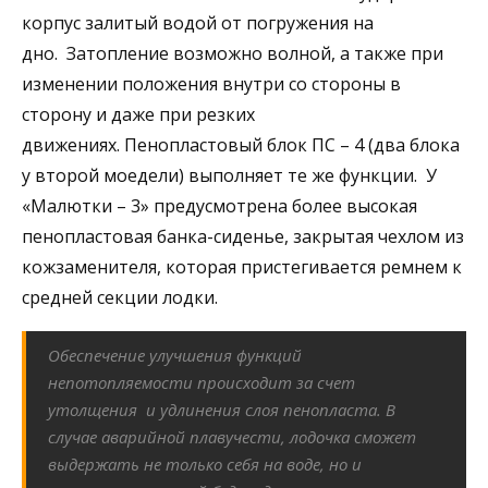
корпус залитый водой от погружения на
дно. Затопление возможно волной, а также при
изменении положения внутри со стороны в
сторону и даже при резких
движениях. Пенопластовый блок ПС – 4 (два блока
у второй моедели) выполняет те же функции. У
«Малютки – 3» предусмотрена более высокая
пенопластовая банка-сиденье, закрытая чехлом из
кожзаменителя, которая пристегивается ремнем к
средней секции лодки.
Обеспечение улучшения функций
непотопляемости происходит за счет
утолщения и удлинения слоя пенопласта. В
случае аварийной плавучести, лодочка сможет
выдержать не только себя на воде, но и