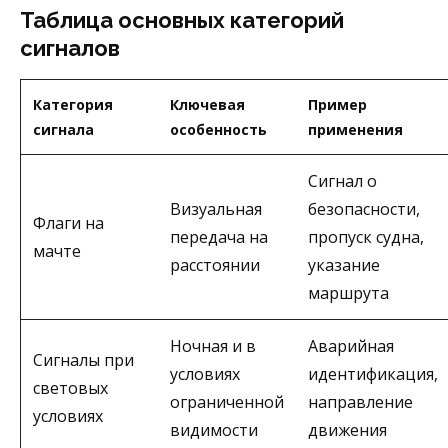
Таблица основных категорий
сигналов
Категория
Ключевая
Пример
сигнала
особенность
применения
Сигнал о
Визуальная
безопасности,
Флаги на
передача на
пропуск судна,
мачте
расстоянии
указание
маршрута
Ночная и в
Аварийная
Сигналы при
условиях
идентификация,
световых
ограниченной
направление
условиях
видимости
движения