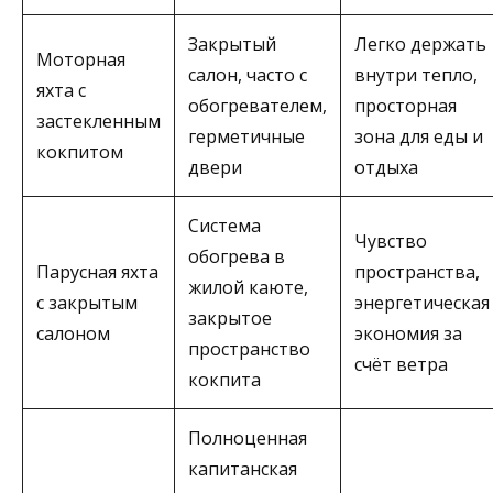
Закрытый
Легко держать
Моторная
салон, часто с
внутри тепло,
яхта с
обогревателем,
просторная
застекленным
герметичные
зона для еды и
кокпитом
двери
отдыха
Система
Чувство
обогрева в
Парусная яхта
пространства,
жилой каюте,
с закрытым
энергетическая
закрытое
салоном
экономия за
пространство
счёт ветра
кокпита
Полноценная
капитанская