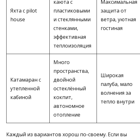
каюта с
Максимальная
Яхта с pilot
пластиковыми
защита от
house
и стеклянными
ветра, уютная
стенками,
гостиная
эффективная
теплоизоляция
Много
пространства,
Широкая
Катамаран с
двойной
палуба, мало
утепленной
остеклённый
волнения за
кабиной
кокпит,
тепло внутри
автономное
отопление
Каждый из вариантов хорош по-своему. Если вы