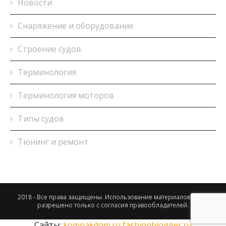
Новости
Снаряжение и оборудование
Строение судов
Терминология
Терминология моторов
Типы судов
Тюнинг и ремонт
2018 - Все права защищены. Использование материалов сайта
разрешено только с согласия правообладателей.
Сайты:
kompakdom.ru
fashionblogger.ru