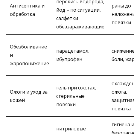
перекись водорода,
Антисептика и
раны до
йод – по ситуации,
обработка
наложен
салфетки
повязки
обеззараживающие
Обезболивание
парацетамол,
снижени
и
ибупрофен
боли, жа
жаропонижение
охлажде
гель при ожогах,
Ожоги и уход за
ожога,
стерильные
кожей
защитна
повязки
повязка
гигиена 
нитриловые
безопасн