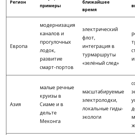
Регион
ближайшее
примеры
в
время
модернизация
электрический
каналов и
р
флот,
прогулочных
т
Европа
интеграция в
лодок,
с
турмаршруты
развитие
и
«зелёный след»
смарт-портов
с
малые речные
масштабируемые
э
круизы в
электролодки,
у
Азия
Сиаме и в
локальные гиды-
д
дельте
экологи
м
Меконга
ж