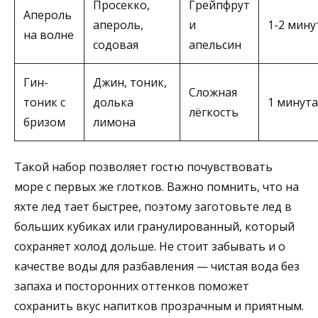
Просекко,
Грейпфрут
Апероль
апероль,
и
1-2 мин
на волне
содовая
апельсин
Гин-
Джин, тоник,
Сложная
тоник с
долька
1 минута
лёгкость
бризом
лимона
Такой набор позволяет гостю почувствовать
море с первых же глотков. Важно помнить, что на
яхте лед тает быстрее, поэтому заготовьте лед в
больших кубиках или гранулированный, который
сохраняет холод дольше. Не стоит забывать и о
качестве воды для разбавления — чистая вода без
запаха и посторонних оттенков поможет
сохранить вкус напитков прозрачным и приятным.