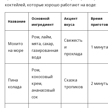
коктейлей, которые хорошо работают на воде:
Основной
Акцент
Время
Название
ингредиент
вкуса
пригото
Ром, лайм,
Свежесть
Мохито
мята, сахар,
и
1 минута
на море
газированная
прохлада
вода
Ром,
кокосовый
Пина
Сказка
крем,
2 минут
колада
тропиков
ананасовый
сок